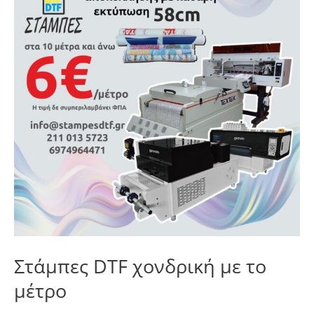
χονδρική
με
το
μέτρο
Στάμπες DTF χονδρική με το
μέτρο