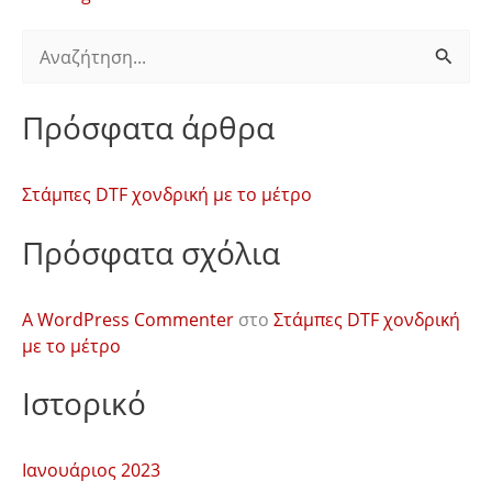
Α
ν
Πρόσφατα άρθρα
α
ζ
Στάμπες DTF χονδρική με το μέτρο
ή
τ
Πρόσφατα σχόλια
η
σ
A WordPress Commenter
στο
Στάμπες DTF χονδρική
η
με το μέτρο
γ
Ιστορικό
ι
α
Ιανουάριος 2023
: