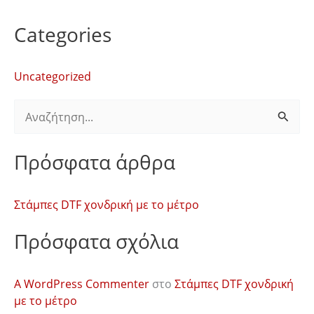
Categories
Uncategorized
Α
ν
Πρόσφατα άρθρα
α
ζ
Στάμπες DTF χονδρική με το μέτρο
ή
τ
Πρόσφατα σχόλια
η
σ
A WordPress Commenter
στο
Στάμπες DTF χονδρική
η
με το μέτρο