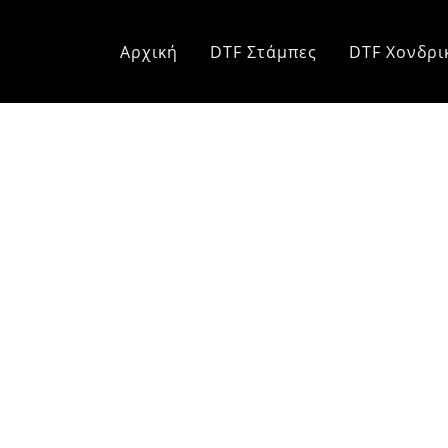
Αρχική
DTF Στάμπες
DTF Χονδρι