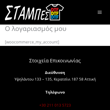
Μετάβαση
στο
περιεχόμενο
Ο λογαριασμός μου
[woocommerce_my_account]
Στοιχεία Επικοινωνίας
Διεύθυνση
Υψηλάντου 133 – 135, Κερατσίνι 187 58 Αττική
Τηλέφωνο
+30 211 013 5723